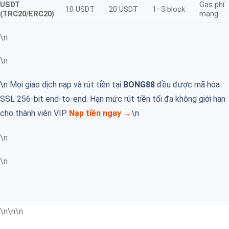
USDT
Gas phí
10 USDT
20 USDT
1–3 block
(TRC20/ERC20)
mạng
\n
\n
\n Mọi giao dịch nạp và rút tiền tại
BONG88
đều được mã hóa
SSL 256-bit end-to-end. Hạn mức rút tiền tối đa không giới hạn
cho thành viên VIP.
Nạp tiền ngay →
\n
\n
\n
\n\n\n