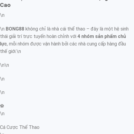
Cao
\n
\n
BONG88
không chỉ là nhà cái thể thao – đây là một hệ sinh
thái giải trí trực tuyến hoàn chỉnh với
4 nhóm sản phẩm chủ
lực
, mỗi nhóm được vận hành bởi các nhà cung cấp hàng đầu
thế giới.\n
\n\n
\n
\n
⚽
\n
Cá Cược Thể Thao