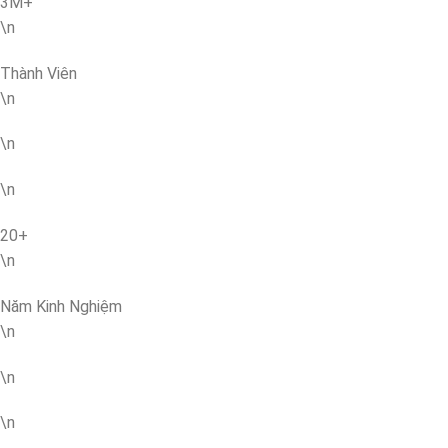
3M+
\n
Thành Viên
\n
\n
\n
20+
\n
Năm Kinh Nghiệm
\n
\n
\n