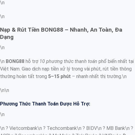
\n
\n
Nạp & Rút Tiền BONG88 – Nhanh, An Toàn, Đa
Dạng
\n
\n
BONG88
hỗ trợ
10 phương thức thanh toán
phổ biến nhất tại
Việt Nam. Giao dịch nạp tiền xử lý trong vài phút, rút tiền thông
thường hoàn tất trong
5–15 phút
– nhanh nhất thị trường.\n
\n\n
Phương Thức Thanh Toán Được Hỗ Trợ:
\n
\n
? Vietcombank
\n
? Techcombank
\n
? BIDV
\n
? MB Bank
\n
?