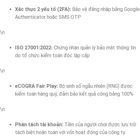
Xác thực 2 yếu tố (2FA):
Bảo vệ đăng nhập bằng Google
Authenticator hoặc SMS OTP
\n
ISO 27001:2022:
Chứng nhận quản lý bảo mật thông tin
do tổ chức kiểm toán độc lập cấp
\n
eCOGRA Fair Play:
Bộ sinh số ngẫu nhiên (RNG) được
kiểm toán hàng quý, đảm bảo kết quả công bằng 100%
\n
Phân tách tài khoản:
Tiền của người chơi được lưu trữ
tách biệt hoàn toàn với vốn hoạt động của công ty