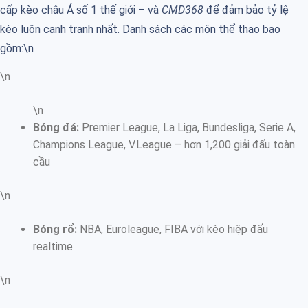
cấp kèo châu Á số 1 thế giới – và
CMD368
để đảm bảo tỷ lệ
kèo luôn cạnh tranh nhất. Danh sách các môn thể thao bao
gồm:\n
\n
\n
Bóng đá:
Premier League, La Liga, Bundesliga, Serie A,
Champions League, V.League – hơn 1,200 giải đấu toàn
cầu
\n
Bóng rổ:
NBA, Euroleague, FIBA với kèo hiệp đấu
realtime
\n