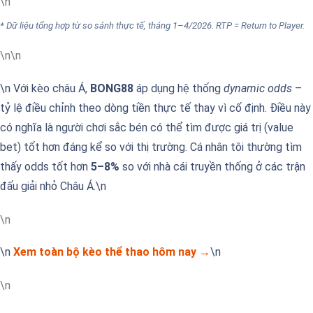
\n
* Dữ liệu tổng hợp từ so sánh thực tế, tháng 1–4/2026. RTP = Return to Player.
\n\n
\n Với kèo châu Á,
BONG88
áp dụng hệ thống
dynamic odds
–
tỷ lệ điều chỉnh theo dòng tiền thực tế thay vì cố định. Điều này
có nghĩa là người chơi sắc bén có thể tìm được giá trị (value
bet) tốt hơn đáng kể so với thị trường. Cá nhân tôi thường tìm
thấy odds tốt hơn
5–8%
so với nhà cái truyền thống ở các trận
đấu giải nhỏ Châu Á.\n
\n
\n
Xem toàn bộ kèo thể thao hôm nay →
\n
\n