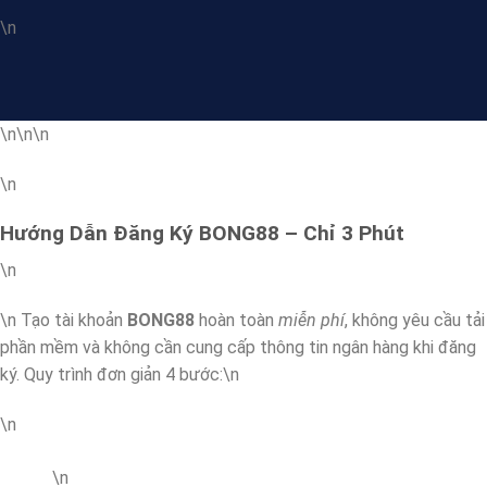
\n
\n\n\n
\n
Hướng Dẫn Đăng Ký BONG88 – Chỉ 3 Phút
\n
\n Tạo tài khoản
BONG88
hoàn toàn
miễn phí
, không yêu cầu tải
phần mềm và không cần cung cấp thông tin ngân hàng khi đăng
ký. Quy trình đơn giản 4 bước:\n
\n
\n