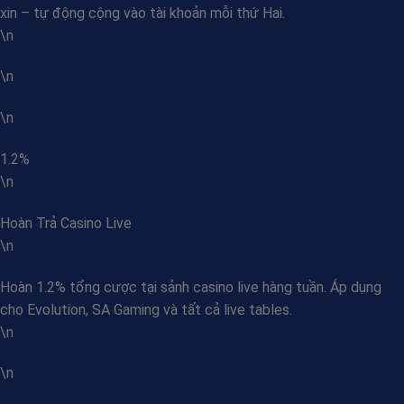
xin – tự động cộng vào tài khoản mỗi thứ Hai.
\n
\n
\n
1.2%
\n
Hoàn Trả Casino Live
\n
Hoàn 1.2% tổng cược tại sảnh casino live hàng tuần. Áp dụng
cho Evolution, SA Gaming và tất cả live tables.
\n
\n