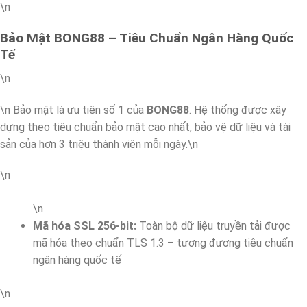
\n
Bảo Mật BONG88 – Tiêu Chuẩn Ngân Hàng Quốc
Tế
\n
\n Bảo mật là ưu tiên số 1 của
BONG88
. Hệ thống được xây
dựng theo tiêu chuẩn bảo mật cao nhất, bảo vệ dữ liệu và tài
sản của hơn 3 triệu thành viên mỗi ngày.\n
\n
\n
Mã hóa SSL 256-bit:
Toàn bộ dữ liệu truyền tải được
mã hóa theo chuẩn TLS 1.3 – tương đương tiêu chuẩn
ngân hàng quốc tế
\n