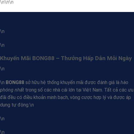
\n\n\n
\n
\n
Khuyến Mãi BONG88 – Thưởng Hấp Dẫn Mỗi Ngày
\n
\n
BONG88
sở hữu hệ thống khuyến mãi được đánh giá là
hào
phóng nhất
trong số các nhà cái lớn tại Việt Nam. Tất cả các ưu
đãi đều có điều khoản minh bạch, vòng cược hợp lý và được áp
dụng tự động.\n
\n
\n