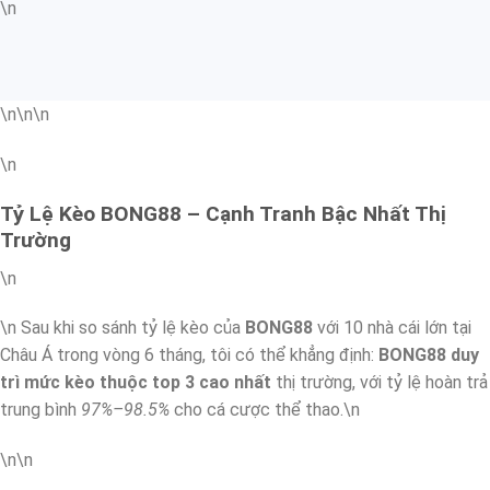
\n
\n\n\n
\n
Tỷ Lệ Kèo BONG88 – Cạnh Tranh Bậc Nhất Thị
Trường
\n
\n Sau khi so sánh tỷ lệ kèo của
BONG88
với 10 nhà cái lớn tại
Châu Á trong vòng 6 tháng, tôi có thể khẳng định:
BONG88 duy
trì mức kèo thuộc top 3 cao nhất
thị trường, với tỷ lệ hoàn trả
trung bình
97%–98.5%
cho cá cược thể thao.\n
\n\n